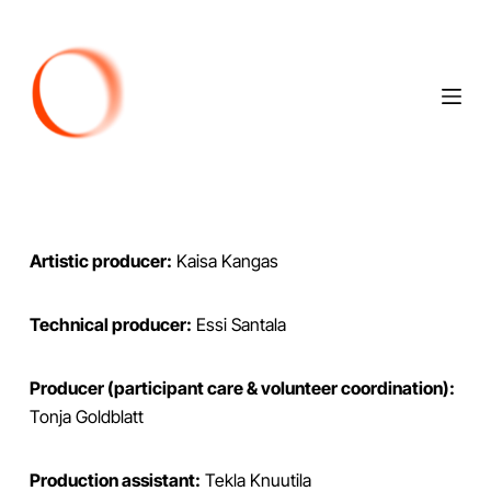
S
k
i
p
t
o
c
o
n
Artistic producer:
Kaisa Kangas
t
e
Technical producer:
Essi Santala
n
t
Producer (participant care & volunteer coordination):
Tonja Goldblatt
Production assistant:
Tekla Knuutila