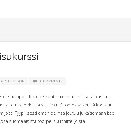
isukurssi
NA PETTERSSON
0 COMMENTS
 ole helppoa. Roolipelikentällä on vähänlaisesti kustantajia
maan tarjottuja pelejä ja varsinkin Suomessa kenttä koostuu
mijoita. Tyypillisesti oman pelinsä joutuu julkaisemaan itse.
osa suomalaisista roolipelisuunnittelijoista.