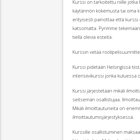
Kurssi on tarkoitettu niille jotka
käytännön kokemusta tai oma k
erityisesti painottaa että kurssi
katsomatta. Pyrimme tekemään sii
tiellä olevia esteitä.
Kurssin vetää roolipelisuunnitte
Kurssi pidetään Helsingissä tii
intensiivikurssi jonka kuluessa 
Kurssi järjestetään mikäli ilmoi
seitsemän osallistujaa. Ilmoitt
Mikäli ilmoittautuneita on enemm
ilmoittautumisjärjestyksessä.
Kurssille osallistuminen maksaa