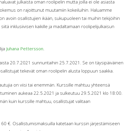
 haluavat julkaista oman roolipelin mutta joilla ei ole asiasta
okemus on rajoittunut muutamiin kokeiluihin. Haluamme
 on avoin osallistujien ikään, sukupuoleen tai muihin tekijöihin
tä inklusiivisen kaikille ja madaltamaan roolipelijulkaisun
lija
Juhana Pettersson
.
staista 20.7.2021 sunnuntaihin 25.7.2021. Se on täysipäiväinen
osallistujat tekevät oman roolipelin alusta loppuun saakka.
ttautujia on viisi tai enemmän. Kurssille mahtuu yhteensä
autuminen aukeaa 22.5.2021 ja sulkeutuu 29.5.2021 klo 18:00.
än kuin kurssille mahtuu, osallistujat valitaan
 60 €. Osallistumismaksuilla katetaan kurssin järjestämiseen