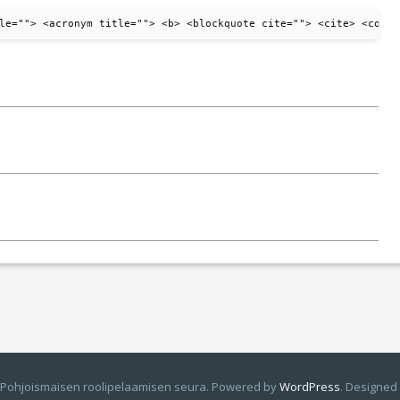
le=""> <acronym title=""> <b> <blockquote cite=""> <cite> <code>
 Pohjoismaisen roolipelaamisen seura. Powered by
WordPress
.
Designed