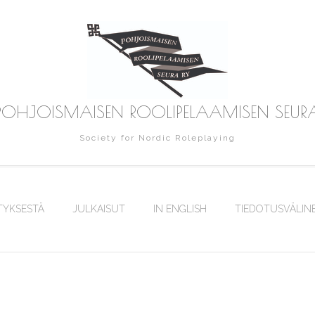
POHJOISMAISEN ROOLIPELAAMISEN SEUR
Society for Nordic Roleplaying
TYKSESTÄ
JULKAISUT
IN ENGLISH
TIEDOTUSVÄLIN