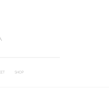
A
EET
SHOP