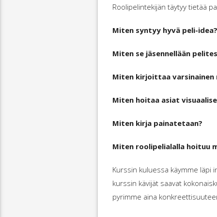
Roolipelintekijän täytyy tietää pa
Miten syntyy hyvä peli-idea
Miten se jäsennellään pelite
Miten kirjoittaa varsinainen 
Miten hoitaa asiat visuaalis
Miten kirja painatetaan?
Miten roolipelialalla hoituu 
Kurssin kuluessa käymme läpi in
kurssin kävijät saavat kokonaisku
pyrimme aina konkreettisuuteen