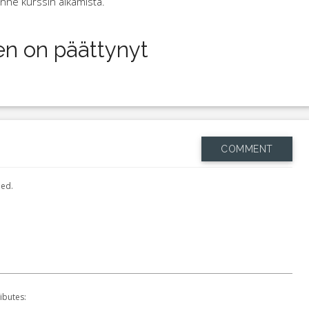
 enne kurssin alkamista.
en on päättynyt
COMMENT
hed.
ibutes: