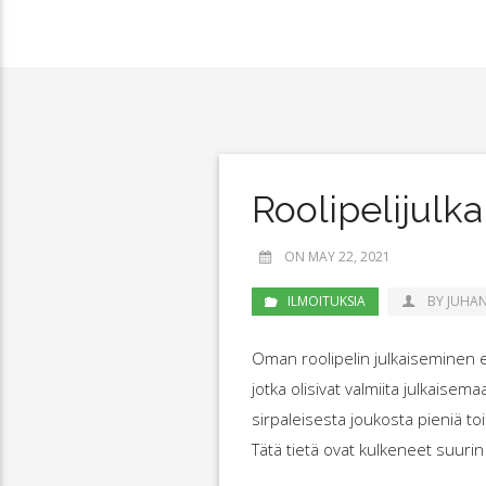
Roolipelijulka
ON MAY 22, 2021
ILMOITUKSIA
BY JUHA
Oman roolipelin julkaiseminen ei
jotka olisivat valmiita julkaise
sirpaleisesta joukosta pieniä toi
Tätä tietä ovat kulkeneet suurin 