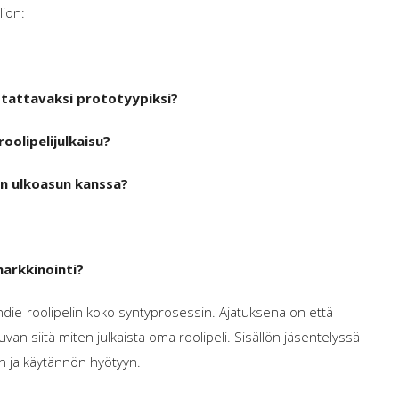
ljon:
?
stattavaksi prototyypiksi?
roolipelijulkaisu?
en ulkoasun kanssa?
markkinointi?
die-roolipelin koko syntyprosessin. Ajatuksena on että
van siitä miten julkaista oma roolipeli. Sisällön jäsentelyssä
 ja käytännön hyötyyn.