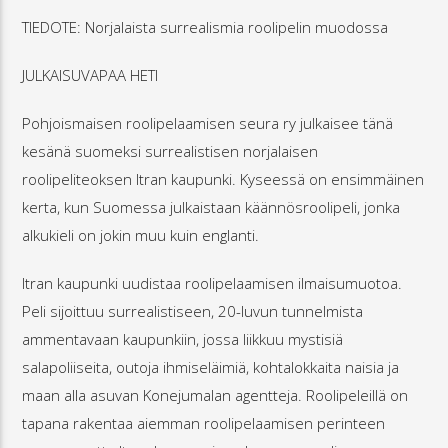
TIEDOTE: Norjalaista surrealismia roolipelin muodossa
JULKAISUVAPAA HETI
Pohjoismaisen roolipelaamisen seura ry julkaisee tänä
kesänä suomeksi surrealistisen norjalaisen
roolipeliteoksen Itran kaupunki. Kyseessä on ensimmäinen
kerta, kun Suomessa julkaistaan käännösroolipeli, jonka
alkukieli on jokin muu kuin englanti.
Itran kaupunki uudistaa roolipelaamisen ilmaisumuotoa.
Peli sijoittuu surrealistiseen, 20-luvun tunnelmista
ammentavaan kaupunkiin, jossa liikkuu mystisiä
salapoliiseita, outoja ihmiseläimiä, kohtalokkaita naisia ja
maan alla asuvan Konejumalan agentteja. Roolipeleillä on
tapana rakentaa aiemman roolipelaamisen perinteen