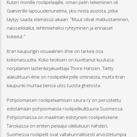
Kuten monille roolipelaajille, oman pelin tekeminen oli
Giæverille lapsuudenunelma, yksi niistä asioista, jotka
täytyy saada elämässä aikaan. “Muut olivat matkustaminen,
naisseikkailut, lehtimieheksi ryhtyminen ja erinäiset
kokeilut.”
Itran kaupungin visuaalinen ilme on tärkeä osa
kokonaisuutta. Koko teoksen on kuvittanut kuuluisa
norjalainen lastenkirjakuvittaja Thore Hansen. Tietty
alakulttuuri-ilme on roolipelikirjoille ominaista, mutta Itran
kaupunki murtaa tiensä ulos tuosta ghetosta.
Pohjoismaisen roolipelaamisen seura ry on perustettu
edistämään pohjoismaista roolipelikulttuuria Suomessa.
Pohjoismaissa on maailman edistynein roolipeliskene.
Tanskassa on eniten pelaajia väkilukuun nähden,
Suomessa roolipelit ovat valtakunnallisesti arvostetumpia