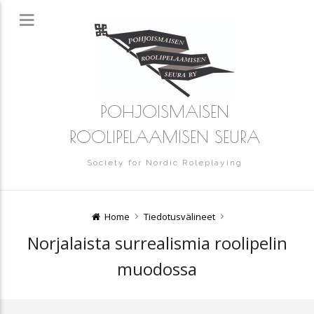
POHJOISMAISEN
ROOLIPELAAMISEN SEURA
Society for Nordic Roleplaying
Home
Tiedotusvälineet
Norjalaista surrealismia roolipelin
muodossa