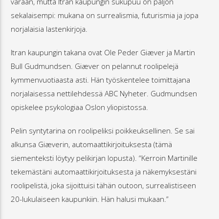
varaan, mutta Itran kaupungin sukupuu on paljon
sekalaisempi: mukana on surrealismia, futurismia ja jopa
norjalaisia lastenkirjoja.
Itran kaupungin takana ovat Ole Peder Giæver ja Martin
Bull Gudmundsen. Giæver on pelannut roolipelejä
kymmenvuotiaasta asti. Hän työskentelee toimittajana
norjalaisessa nettilehdessä ABC Nyheter. Gudmundsen
opiskelee psykologiaa Oslon yliopistossa.
Pelin syntytarina on roolipeliksi poikkeuksellinen. Se sai
alkunsa Giæverin, automaattikirjoituksesta (tämä
siementeksti löytyy pelikirjan lopusta). “Kerroin Martinille
tekemästäni automaattikirjoituksesta ja näkemyksestäni
roolipelistä, joka sijoittuisi tähän outoon, surrealistiseen
20-lukulaiseen kaupunkiin. Hän halusi mukaan.”