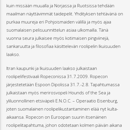
kuin missään muualla ja Norjassa ja Ruotsissa tehdään
maailman näyttävimmät taidepelit. Yhdityksen tehtävänä on
purkaa muureja eri Pohjoismaiden välillä ja myös ajaa
suomalaisen pelisuunnittelun asiaa ulkomailla. Tänä
vuonna seura julkaisee myös kotimaisen pingviinejä,
sankaruutta ja filosofiaa käsittelevän roolipelin Ikuisuuden
laakso.
Itran kaupunki ja Ikuisuuden laakso julkaistaan
roolipelifestivaali Ropeconissa 31.7.2009. Ropecon
järjestetetään Espoon Dipolissa 31.7.-2.8. Tapahtumassa
julkaistaan myös merirosvopeli Hounds of the Sea ja
yliluonnollinen etsiväpeli E.N.O.C. – Operaatio Eisenburg,
joten suomalainen roolipelikustantaminen elää nyt kulta-
aikaansa. Ropecon on Euroopan suurin itsenäinen
roolipelitapahtuma, johon odotetaan kolmen päivän aikana