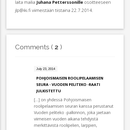
laita mailia
Juhana Petterssonille
osoitteeseen
jlp@iki.fi viimeistään tiistaina 22.7.2014.
Comments (
2
)
July 23, 2014
POHJOISMAISEN ROOLIPELAAMISEN
SEURA - VUODEN PELITEKO -RAATI
JULKISTETTU
[…] on yhdessä Pohjoismaisen
roolipelaamisen seuran kanssa perustanut
Vuoden peliteko -palkinnon, joka jaetaan
viimeisen vuoden aikana tehdyistä
merkittävistä roolipelien, larppien,