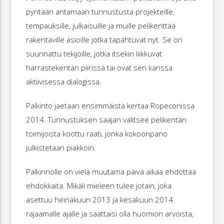
pyritään antamaan tunnustusta projekteille,
tempauksille, julkaisuille ja muille pelikenttää
rakentaville asioille jotka tapahtuvat nyt. Se on
suunnattu tekijöille, jotka itsekin liikkuvat
harrastekentän piirissä tai ovat sen kanssa
aktiivisessa dialogissa.
Palkinto jaetaan ensimmäistä kertaa Ropeconissa
2014. Tunnustuksen saajan valitsee pelikentän
toimijoista koottu raati, jonka kokoonpano
julkistetaan piakkoin.
Palkinnolle on vielä muutama päivä aikaa ehdottaa
ehdokkaita. Mikäli mieleen tulee jotain, joka
asettuu heinäkuun 2013 ja kesäkuun 2014
rajaamalle ajalle ja saattaisi olla huomion arvoista,