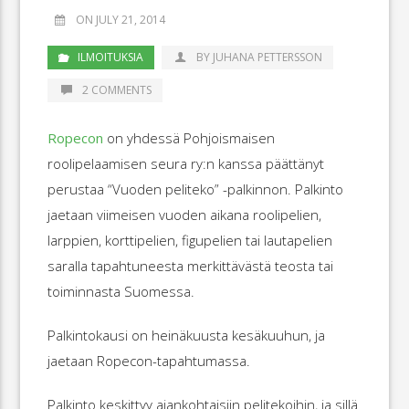
ON JULY 21, 2014
ILMOITUKSIA
BY JUHANA PETTERSSON
2 COMMENTS
Ropecon
on yhdessä Pohjoismaisen
roolipelaamisen seura ry:n kanssa päättänyt
perustaa “Vuoden peliteko” -palkinnon. Palkinto
jaetaan viimeisen vuoden aikana roolipelien,
larppien, korttipelien, figupelien tai lautapelien
saralla tapahtuneesta merkittävästä teosta tai
toiminnasta Suomessa.
Palkintokausi on heinäkuusta kesäkuuhun, ja
jaetaan Ropecon-tapahtumassa.
Palkinto keskittyy ajankohtaisiin pelitekoihin, ja sillä