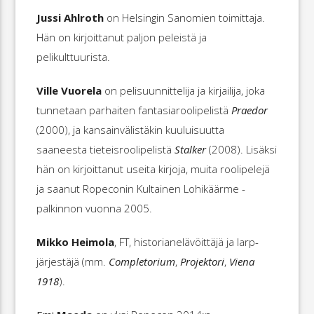
Jussi Ahlroth
on Helsingin Sanomien toimittaja.
Hän on kirjoittanut paljon peleistä ja
pelikulttuurista.
Ville Vuorela
on pelisuunnittelija ja kirjailija, joka
tunnetaan parhaiten fantasiaroolipelistä
Praedor
(2000), ja kansainvälistäkin kuuluisuutta
saaneesta tieteisroolipelistä
Stalker
(2008). Lisäksi
hän on kirjoittanut useita kirjoja, muita roolipelejä
ja saanut Ropeconin Kultainen Lohikäärme -
palkinnon vuonna 2005.
Mikko Heimola
, FT, historianelävöittäjä ja larp-
järjestäjä (mm.
Completorium
,
Projektori
,
Viena
1918
).