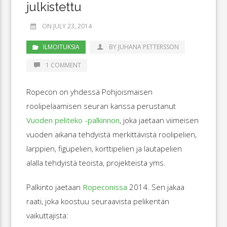
julkistettu
ON JULY 23, 2014
ILMOITUKSIA
BY JUHANA PETTERSSON
1 COMMENT
Ropecon on yhdessä Pohjoismaisen
roolipelaamisen seuran kanssa perustanut
Vuoden peliteko -palkinnon
, joka jaetaan viimeisen
vuoden aikana tehdyistä merkittävistä roolipelien,
larppien, figupelien, korttipelien ja lautapelien
alalla tehdyistä teoista, projekteista yms.
Palkinto jaetaan
Ropeconissa
2014. Sen jakaa
raati, joka koostuu seuraavista pelikentän
vaikuttajista: