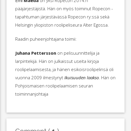
Emi
Maeda
on yksi Ropecon 2014:n
pääjärjestäjistä. Hän on myös toiminut Ropecon -
tapahtuman järjestävässä Ropecon ry:ssä sekä
Helsingin yliopiston roolipeliseura Alter Egossa.
Raadin puheenjohtajana toimii:
Juhana Pettersson
on pelisuunnittelija ja
larpintekijä. Hän on julkaissut useita kirjoja
roolipelaamisesta, ja hänen esikoisroolipelinsä oli
vuonna 2009 ilmestynyt
Ikuisuuden laakso
. Hän on
Pohjoismaisen roolipelaamisen seuran
toiminnanjohtaja
Comment (
1
)